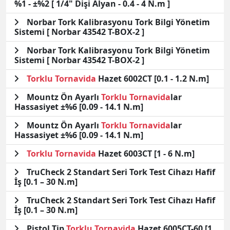
%1 - ±%2 [ 1/4" Dişi Alyan - 0.4 - 4 N.m ]
Norbar Tork Kalibrasyonu Tork Bilgi Yönetim
Sistemi [ Norbar 43542 T-BOX-2 ]
Norbar Tork Kalibrasyonu Tork Bilgi Yönetim
Sistemi [ Norbar 43542 T-BOX-2 ]
Torklu
Tornavida
Hazet 6002CT [0.1 - 1.2 N.m]
Mountz Ön Ayarlı
Torklu
Tornavida
lar
Hassasiyet ±%6 [0.09 - 14.1 N.m]
Mountz Ön Ayarlı
Torklu
Tornavida
lar
Hassasiyet ±%6 [0.09 - 14.1 N.m]
Torklu
Tornavida
Hazet 6003CT [1 - 6 N.m]
TruCheck 2 Standart Seri Tork Test Cihazı Hafif
İş [0.1 – 30 N.m]
TruCheck 2 Standart Seri Tork Test Cihazı Hafif
İş [0.1 – 30 N.m]
Pistol Tip
Torklu
Tornavida
Hazet 6005CT-60 [1