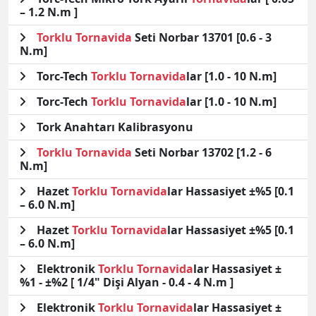
– 1.2 N.m ]
Torklu
Tornavida
Seti Norbar 13701 [0.6 - 3
N.m]
Torc-Tech
Torklu
Tornavida
lar [1.0 - 10 N.m]
Torc-Tech
Torklu
Tornavida
lar [1.0 - 10 N.m]
Tork Anahtarı Kalibrasyonu
Torklu
Tornavida
Seti Norbar 13702 [1.2 - 6
N.m]
Hazet
Torklu
Tornavida
lar Hassasiyet ±%5 [0.1
– 6.0 N.m]
Hazet
Torklu
Tornavida
lar Hassasiyet ±%5 [0.1
– 6.0 N.m]
Elektronik
Torklu
Tornavida
lar Hassasiyet ±
%1 - ±%2 [ 1/4" Dişi Alyan - 0.4 - 4 N.m ]
Elektronik
Torklu
Tornavida
lar Hassasiyet ±