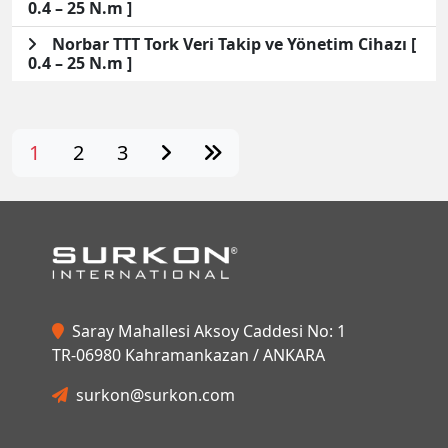
0.4 – 25 N.m ]
Norbar TTT Tork Veri Takip ve Yönetim Cihazı [
0.4 – 25 N.m ]
1
2
3
Saray Mahallesi Aksoy Caddesi No: 1
TR-06980 Kahramankazan / ANKARA
surkon@surkon.com