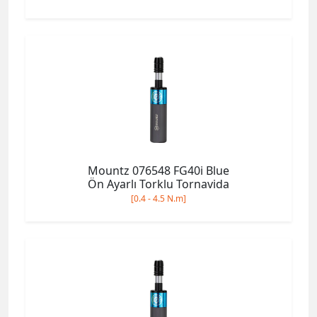
Mountz 076548 FG40i Blue
Ön Ayarlı Torklu Tornavida
[0.4 - 4.5 N.m]