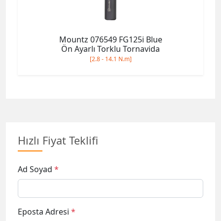
Mountz 076549 FG125i Blue
Ön Ayarlı Torklu Tornavida
[2.8 - 14.1 N.m]
Hızlı Fiyat Teklifi
Ad Soyad
*
Eposta Adresi
*