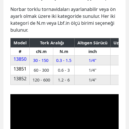
Norbar torklu tornavidaları ayarlanabilir veya ön
ayarlı olmak üzere iki kategoride sunulur. Her iki
kategori de N.m veya Lbf.in ölçü birimi seçeneği
bulunur.
Model
Tork Aralığı
Altıgen Sürücü
Uzunlu
#
cN.m
N.m
inch
13850
30 - 150
0.3 - 1.5
1/4"
155
13851
60 - 300
0.6 - 3
1/4"
155
13852
120 - 600
1.2 - 6
1/4"
155