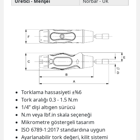
Üretici - Menşei
Norbar - UK
Torklama hassasiyeti ±%6
Tork aralığı 0.3 - 1.5 N.m
1/4” dişi altıgen sürücü
N.m veya lbf.in skala seçeneği
Mikrometre göstergeli tasarım
ISO 6789-1:2017 standardına uygun
Ayarlanabilir tork değeri, kilit sistemi