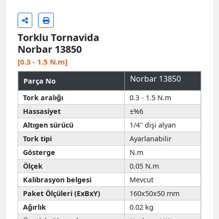
Torklu Tornavida
Norbar 13850
[0.3 - 1.5 N.m]
Norbar 13850
Parça No
Tork aralığı
0.3 - 1.5 N.m
Hassasiyet
±%6
Altıgen sürücü
1/4" dişi alyan
Tork tipi
Ayarlanabilir
Gösterge
N.m
Ölçek
0.05 N.m
Kalibrasyon belgesi
Mevcut
Paket Ölçüleri (ExBxY)
160x50x50 mm
Ağırlık
0.02 kg