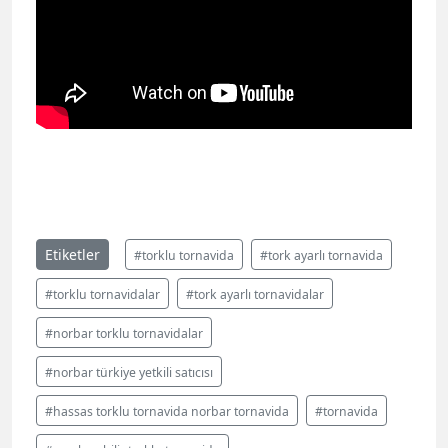
Etiketler
#torklu tornavida
#tork ayarlı tornavida
#torklu tornavidalar
#tork ayarlı tornavidalar
#norbar torklu tornavidalar
#norbar türkiye yetkili satıcısı
#hassas torklu tornavida norbar tornavida
#tornavida