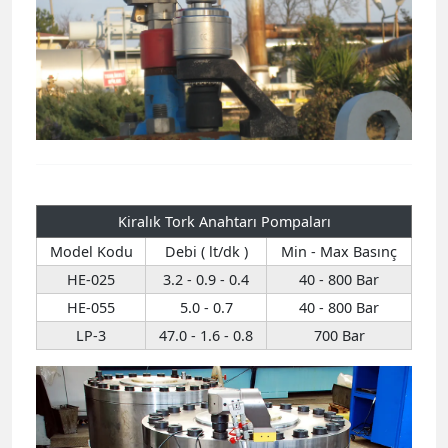
Kiralık Tork Anahtarı Pompaları
Model Kodu
Debi ( lt/dk )
Min - Max Basınç
HE-025
3.2 - 0.9 - 0.4
40 - 800 Bar
HE-055
5.0 - 0.7
40 - 800 Bar
LP-3
47.0 - 1.6 - 0.8
700 Bar