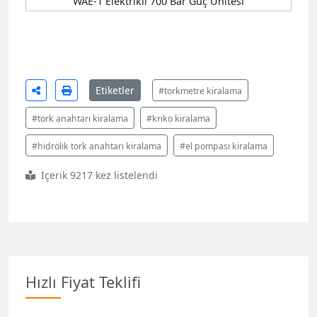
WAE-1 Elektrikli 700 Bar Güç Ünitesi
Etiketler
#torkmetre kiralama
#tork anahtarı kiralama
#kriko kiralama
#hidrolik tork anahtarı kiralama
#el pompası kiralama
İçerik 9217 kez listelendi
Hızlı Fiyat Teklifi