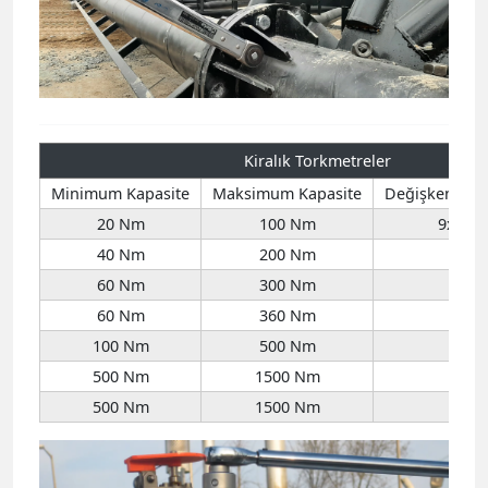
Kiralık Torkmetreler
Minimum Kapasite
Maksimum Kapasite
Değişken Uç /
20 Nm
100 Nm
9x12 /
40 Nm
200 Nm
3/
60 Nm
300 Nm
1/
60 Nm
360 Nm
1/
100 Nm
500 Nm
3/
500 Nm
1500 Nm
3/
500 Nm
1500 Nm
3/