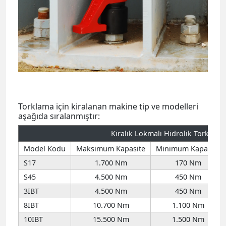
Torklama için kiralanan makine tip ve modelleri
aşağıda sıralanmıştır:
Kiralık Lokmalı Hidrolik Tork Anah
Model Kodu
Maksimum Kapasite
Minimum Kapasite
S17
1.700 Nm
170 Nm
S45
4.500 Nm
450 Nm
3IBT
4.500 Nm
450 Nm
8IBT
10.700 Nm
1.100 Nm
10IBT
15.500 Nm
1.500 Nm