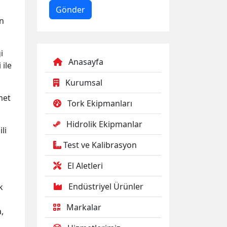
in
i
Anasayfa
 ile
Kurumsal
met
Tork Ekipmanları
Hidrolik Ekipmanlar
li
Test ve Kalibrasyon
El Aletleri
Endüstriyel Ürünler
k
Markalar
,