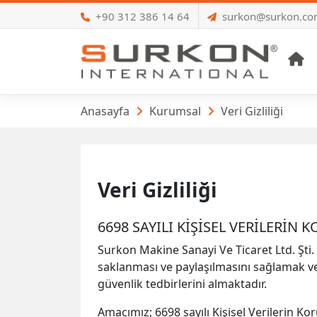
+90 312 386 14 64
surkon@surkon.c
A
Kurumsal
Anasayfa
Kurumsal
Veri Gizliliği
Veri Gizliliği
6698 SAYILI KİŞİSEL VERİLERİ
Surkon Makine Sanayi Ve Ticaret Ltd. Şti.
saklanması ve paylaşılmasını sağlamak v
güvenlik tedbirlerini almaktadır.
Amacımız; 6698 sayılı Kişisel Verilerin 