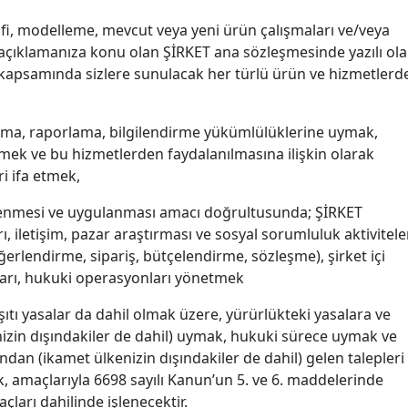
lifi, modelleme, mevcut veya yeni ürün çalışmaları ve/veya
T’e açıklamanıza konu olan ŞİRKET ana sözleşmesinde yazılı ol
t kapsamında sizlere sunulacak her türlü ürün ve hizmetlerd
ama, raporlama, bilgilendirme yükümlülüklerine uymak,
irmek ve bu hizmetlerden faydalanılmasına ilişkin olarak
i ifa etmek,
elirlenmesi ve uygulanması amacı doğrultusunda; ŞİRKET
 iletişim, pazar araştırması ve sosyal sorumluluk aktiviteler
eğerlendirme, sipariş, bütçelendirme, sözleşme), şirket içi
arı, hukuki operasyonları yönetmek
ıtı yasalar da dahil olmak üzere, yürürlükteki yasalara ve
izin dışındakiler de dahil) uymak, hukuki sürece uymak ve
n (ikamet ülkenizin dışındakiler de dahil) gelen talepleri
 amaçlarıyla 6698 sayılı Kanun’un 5. ve 6. maddelerinde
açları dahilinde işlenecektir.