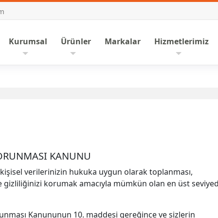
om
nasayfa
Kurumsal
Ürünler
Markalar
Hizmetlerimiz
N KORUNMASI KANUNU
 kişisel verilerinizin hukuka uygun olarak toplanması,
e gizliliğinizi korumak amacıyla mümkün olan en üst seviye
Korunması Kanununun 10. maddesi gereğince ve sizlerin