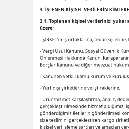
3. İŞLENEN KİŞİSEL VERİLERİN KİMLE
3.1. Toplanan kişisel verileriniz; yukarı
üzere;
- ŞİRKET’in iş ortaklarına, tedarikçilerine
- Vergi Usul Kanunu, Sosyal Güvenlik Kur
Önlenmesi Hakkında Kanun, Karaparanın
Borçlar Kanunu ve diğer mevzuat hükümler
- Kanunen yetkili kamu kurum ve kuruluşla
- Yurt dışı şirketlerine ve iştiraklerine,
- Ürün/hizmet karşılaştırma, analiz, değe
gerçekleştirilmesinde hizmet aldığımız, iş
gönderdiğimiz iletilerin gönderilmesi k
size teslimini gerçekleştiren kargo şirket
kişisel veri işleme şartları ve amaçları çer