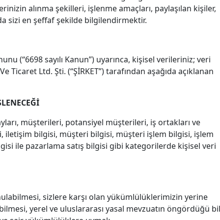
inizin alınma şekilleri, işlenme amaçları, paylaşılan kişiler,
 sizi en şeffaf şekilde bilgilendirmektir.
unu (“6698 sayılı Kanun”) uyarınca, kişisel verileriniz; veri
 Ticaret Ltd. Şti. (“ŞİRKET”) tarafından aşağıda açıklanan
İŞLENECEĞİ
ları, müşterileri, potansiyel müşterileri, iş ortakları ve
, iletişim bilgisi, müşteri bilgisi, müşteri işlem bilgisi, işlem
isi ile pazarlama satış bilgisi gibi kategorilerde kişisel veri
nulabilmesi, sizlere karşı olan yükümlülüklerimizin yerine
ebilmesi, yerel ve uluslararası yasal mevzuatın öngördüğü bi