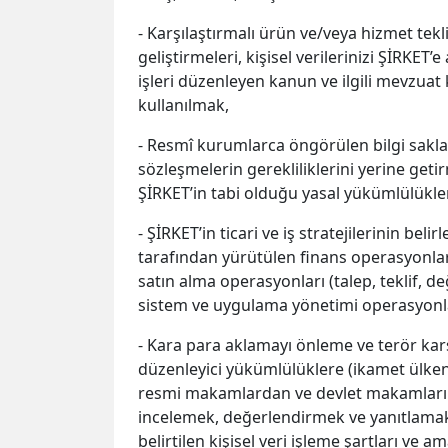
- Karşılaştırmalı ürün ve/veya hizmet tek
geliştirmeleri, kişisel verilerinizi ŞİRKE
işleri düzenleyen kanun ve ilgili mevzua
kullanılmak,
- Resmî kurumlarca öngörülen bilgi sakl
sözleşmelerin gerekliliklerini yerine get
ŞİRKET’in tabi olduğu yasal yükümlülükler
- ŞİRKET’in ticari ve iş stratejilerinin b
tarafından yürütülen finans operasyonları,
satın alma operasyonları (talep, teklif, d
sistem ve uygulama yönetimi operasyonl
- Kara para aklamayı önleme ve terör karş
düzenleyici yükümlülüklere (ikamet ülken
resmi makamlardan ve devlet makamlarında
incelemek, değerlendirmek ve yanıtlamak,
belirtilen kişisel veri işleme şartları ve am