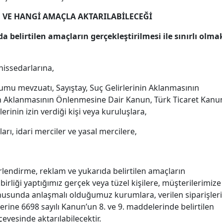
RE VE HANGİ AMAÇLA AKTARILABİLECEĞİ
da belirtilen amaçların gerçekleştirilmesi ile sınırlı olma
, hissedarlarına,
umu mevzuatı, Sayıştay, Suç Gelirlerinin Aklanmasının
 Aklanmasının Önlenmesine Dair Kanun, Türk Ticaret Kanu
inin izin verdiği kişi veya kuruluşlara,
rı, idari merciler ve yasal mercilere,
rlendirme, reklam ve yukarıda belirtilen amaçların
birliği yaptığımız gerçek veya tüzel kişilere, müşterilerimize
onusunda anlaşmalı olduğumuz kurumlara, verilen siparişler
lerine 6698 sayılı Kanun’un 8. ve 9. maddelerinde belirtilen
çevesinde aktarılabilecektir.