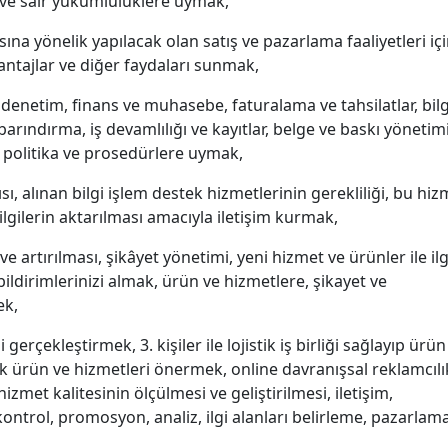
 ve sair yükümlülüklere uymak,
sına yönelik yapılacak olan satış ve pazarlama faaliyetleri iç
antajlar ve diğer faydaları sunmak,
e denetim, finans ve muhasebe, faturalama ve tahsilatlar, bilg
 barındırma, iş devamlılığı ve kayıtlar, belge ve baskı yönetimi
ç politika ve prosedürlere uymak,
ısı, alınan bilgi işlem destek hizmetlerinin gerekliliği, bu hiz
bilgilerin aktarılması amacıyla iletişim kurmak,
rtırılması, şikâyet yönetimi, yeni hizmet ve ürünler ile ilgi
ildirimlerinizi almak, ürün ve hizmetlere, şikayet ve
ek,
gerçekleştirmek, 3. kişiler ile lojistik iş birliği sağlayıp ürün
ek ürün ve hizmetleri önermek, online davranışsal reklamcılı
zmet kalitesinin ölçülmesi ve geliştirilmesi, iletişim,
ontrol, promosyon, analiz, ilgi alanları belirleme, pazarlama