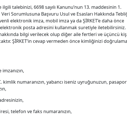
e ilgili talebinizi, 6698 sayılı Kanunu’nun 13. maddesinin 1.
ihli Veri Sorumlusuna Başvuru Usul ve Esasları Hakkında Tebli
venli elektronik imza, mobil imza ya da ŞİRKET’e daha önce
elektronik posta adresini kullanmak suretiyle iletebilirsiniz.
kkında bilgi verilecek olup diğer aile fertleri ve üçüncü kiş
ktır. ŞİRKET’in cevap vermeden önce kimliğinizi doğrulam
se imzanızın,
.C. kimlik numaranızın, yabancı iseniz uyruğunuzun, pasapor
ın,
adresinizin,
dresi, telefon ve faks numaranızın,