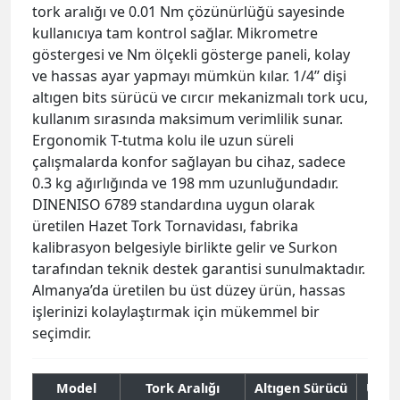
tork aralığı ve 0.01 Nm çözünürlüğü sayesinde
kullanıcıya tam kontrol sağlar. Mikrometre
göstergesi ve Nm ölçekli gösterge paneli, kolay
ve hassas ayar yapmayı mümkün kılar. 1/4’’ dişi
altıgen bits sürücü ve cırcır mekanizmalı tork ucu,
kullanım sırasında maksimum verimlilik sunar.
Ergonomik T-tutma kolu ile uzun süreli
çalışmalarda konfor sağlayan bu cihaz, sadece
0.3 kg ağırlığında ve 198 mm uzunluğundadır.
DINENISO 6789 standardına uygun olarak
üretilen Hazet Tork Tornavidası, fabrika
kalibrasyon belgesiyle birlikte gelir ve Surkon
tarafından teknik destek garantisi sunulmaktadır.
Almanya’da üretilen bu üst düzey ürün, hassas
işlerinizi kolaylaştırmak için mükemmel bir
seçimdir.
Model
Tork Aralığı
Altıgen Sürücü
Uzun