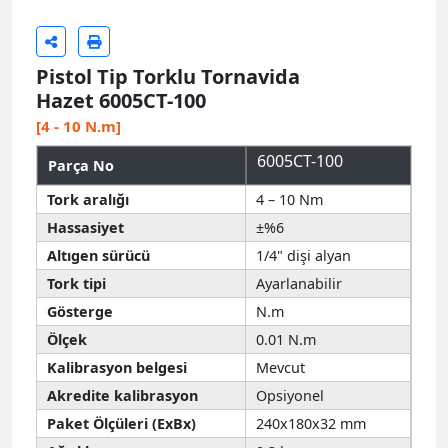
Pistol Tip Torklu Tornavida
Hazet 6005CT-100
[4 - 10 N.m]
6005CT-100
Parça No
Tork aralığı
4 – 10 Nm
Hassasiyet
±%6
Altıgen sürücü
1/4" dişi alyan
Tork tipi
Ayarlanabilir
Gösterge
N.m
Ölçek
0.01 N.m
Kalibrasyon belgesi
Mevcut
Akredite kalibrasyon
Opsiyonel
Paket Ölçüleri (ExBx)
240x180x32 mm