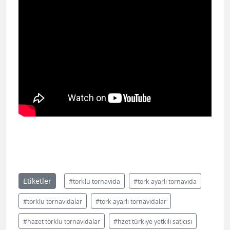
Etiketler
#torklu tornavida
#tork ayarlı tornavida
#torklu tornavidalar
#tork ayarlı tornavidalar
#hazet torklu tornavidalar
#hzet türkiye yetkili satıcısı