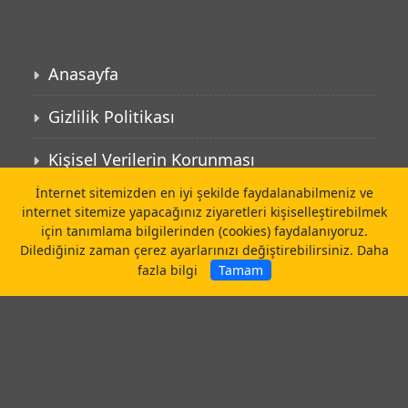
Anasayfa
Gizlilik Politikası
Kişisel Verilerin Korunması
İnternet sitemizden en iyi şekilde faydalanabilmeniz ve
İletişim
internet sitemize yapacağınız ziyaretleri kişiselleştirebilmek
için tanımlama bilgilerinden (cookies) faydalanıyoruz.
©
surkon.com.tr
Dilediğiniz zaman çerez ayarlarınızı değiştirebilirsiniz.
Daha
fazla bilgi
Tamam