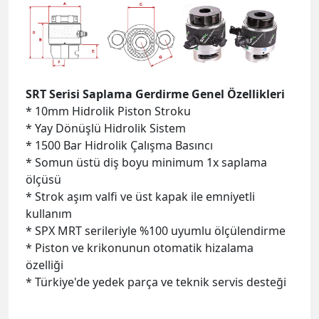
* 10mm Hidrolik Piston Stroku
* Yay Dönüşlü Hidrolik Sistem
* 1500 Bar Hidrolik Çalışma Basıncı
* Somun üstü diş boyu minimum 1x saplama
ölçüsü
* Strok aşım valfi ve üst kapak ile emniyetli
kullanım
* SPX MRT serileriyle %100 uyumlu ölçülendirme
* Piston ve krikonunun otomatik hizalama
özelliği
* Türkiye'de
yedek parça ve
teknik servis desteği
*
SRT0 = 160 k.N
Metrik-M20~M22 inch-
3/4"~7/8"
*
SRT1 = 260 k.N
Metrik-M24~M27 inch-
1.0"~1.1/8"
*
SRT2 = 450 k.N
Metrik-M24~M36 inch-
1.0"~1.3/8"