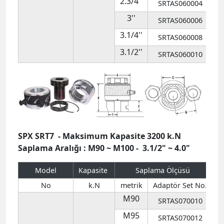
SPX SRT7 - Maksimum Kapasite 3200 k.N
Saplama Aralığı : M90 ~ M100 - 3.1/2" ~ 4.0"
Model
Kapasite
Saplama Ölçüsü
S
No
k.N
metrik
Adaptör Set No.
M90
SRTAS070010
M95
SRTAS070012
M100
SRTAS070014
SRT7
3200
SRTAS070001
in
Adaptör No.
3.1/2''
SRTAS070004
5