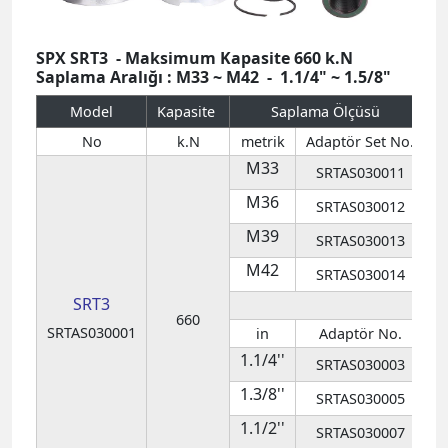
No
k.N
metrik
Adaptör Set No.
M33
SRTAS030011
M36
SRTAS030012
M39
SRTAS030013
M42
SRTAS030014
SRT3
660
SRTAS030001
in
Adaptör No.
1.1/4''
SRTAS030003
1.3/8''
SRTAS030005
2
1.1/2''
SRTAS030007
2
1.5/8''
SRTAS030009
2