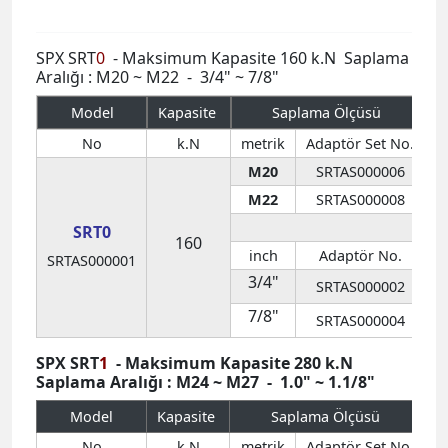
No
k.N
metrik
Adaptör Set No.
M20
SRTAS000006
M22
SRTAS000008
SRT0
160
inch
Adaptör No.
SRTAS000001
3/4"
SRTAS000002
1
7/8"
SRTAS000004
1
SPX SRT
1
- Maksimum Kapasite 280 k.N
Saplama Aralığı : M24 ~ M27 - 1.0" ~ 1.1/8"
Model
Kapasite
Saplama Ölçüsü
No
k.N
metrik
Adaptör Set No.
M24
SRTAS010007
M27
SRTAS010009
SRT1
280
SRTAS010001
in
Adaptör No.