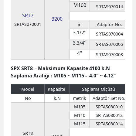
3.3/4''
SRTAS070006
5
4''
SRTAS070008
6
SPX SRT8 - Maksimum Kapasite 4100 k.N
Saplama Aralığı : M105 ~ M115 - 4.0" ~ 4.12"
Model
Kapasite
Saplama Ölçüsü
S
No
k.N
metrik
Adaptör Set No.
M105
SRTAS080010
M110
SRTAS080012
M115
SRTAS080014
SRT8
4100
SRTAS080001
in
Adaptör No.
4''
SRTAS080004
6
4.1/4''
SRTAS080006
6
4.1/2''
SRTAS080008
6