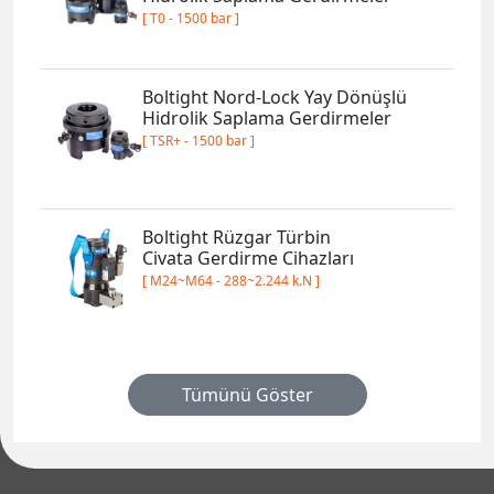
Boltight Rüzgar Türbin
Civata Gerdirme Cihazları
[ M24~M64 - 288~2.244 k.N ]
Tümünü Göster
Saray Mahallesi Aksoy Caddesi No: 1
TR-06980 Kahramankazan / ANKARA