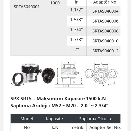
2''
SRTAS040012
SPX SRT5 - Maksimum Kapasite 1500 k.N
Saplama Aralığı : M52 ~ M70 - 2.0" ~ 2.3/4"
Model
Kapasite
Saplama Ölçüsü
S
No
k.N
metrik
Adaptör Set No.
M52
SRTAS050012
M56
SRTAS050013
M60
SRTAS050015
M64
SRTAS050016