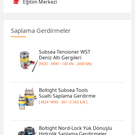
Subsea Tensioner WST
Deniz Altı Gergileri
[M20 – M90 - 140 kN - 2400 kN]
Boltight Subsea Tools
Sualtı Saplama Gerdirme
[ M24~M90 - 361~2.562 k.N ]
Boltight Nord-Lock Yük Dönüşlü
Hidrolik Saplama Gerdirmeler
[ T0 - 1500 bar ]
Boltight Nord-Lock Yay Dönüşlü
Hidrolik Saplama Gerdirmeler
[ TSR+ - 1500 bar ]