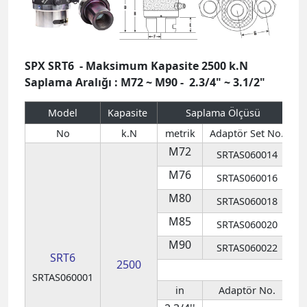
Model
Kapasite
Saplama Ölçüsü
S
No
k.N
metrik
Adaptör Set No.
M72
SRTAS060014
M76
SRTAS060016
M80
SRTAS060018
M85
SRTAS060020
M90
SRTAS060022
SRT6
2500
SRTAS060001
in
Adaptör No.
2.3/4''
SRTAS060004
4
3''
SRTAS060006
4
3.1/4''
SRTAS060008
3.1/2''
SRTAS060010
5