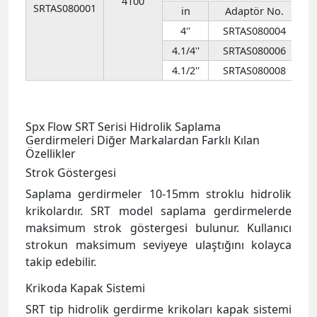
Spx Flow SRT Serisi Hidrolik Saplama
Gerdirmeleri Diğer Markalardan Farklı Kılan
Özellikler
Strok Göstergesi
Saplama gerdirmeler 10-15mm stroklu hidrolik
krikolardır. SRT model saplama gerdirmelerde
maksimum strok göstergesi bulunur. Kullanıcı
strokun maksimum seviyeye ulaştığını kolayca
takip edebilir.
Krikoda Kapak Sistemi
SRT tip hidrolik gerdirme krikoları kapak sistemi
ile donatılmışlardır. Bu sistem pistonun gövdeden
çıkmasına engel olur. Gövdeden ayrılan pistonu
yuvasına yeniden oturtmak hem zordur hem de
hasar göreceği için keçe takımını değiştirmek
gerekir.