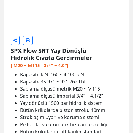
SPX Flow SRT Yay Dönüşlü
Hidrolik Civata Gerdirmeler
[ M20 ~ M115 - 3/4” ~ 4.0“]
Kapasite k.N 160 ~ 4.100 k.N
Kapasite 35.971 ~ 921.762 Lbf
Saplama ölçüsü metrik M20 ~ M115
Saplama ölçüsü imperial 3/4” ~ 4.1/2”
Yay dönüşlü 1500 bar hidrolik sistem
Bütün krikolarda piston stroku 10mm
Strok aşım uyarı ve koruma sistemi
Piston kriko otomatik hizalama özelliği
Bütün krikolarda çift kaplin standart
ANSI B16.5/BS1560/API flanş uyumlu
Menşei USA, üretici SPX FLOW
Türkiye’de teknik servis hizmeti