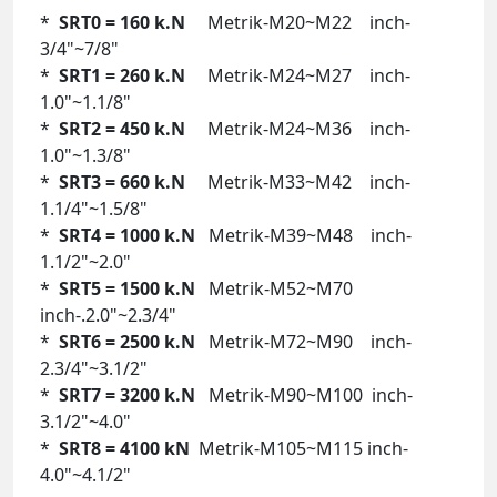
*
SRT3 = 660 k.N
Metrik-M33~M42 inch-
1.1/4"~1.5/8"
*
SRT4 = 1000 k.N
Metrik-M39~M48 inch-
1.1/2"~2.0"
*
SRT5 = 1500 k.N
Metrik-M52~M70
inch-.2.0"~2.3/4"
*
SRT6 = 2500 k.N
Metrik-M72~M90 inch-
2.3/4"~3.1/2"
*
SRT7 = 3200 k.N
Metrik-M90~M100 inch-
3.1/2"~4.0"
*
SRT8 = 4100 kN
Metrik-M105~M115
inch-
4.0"
~4.1/2"
SPX SRT
0
- Maksimum Kapasite 160 k.N Saplama
Aralığı : M20 ~ M22 - 3/4" ~ 7/8"
Model
Kapasite
Saplama Ölçüsü
S