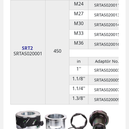
M36
SRTAS020016
SRT2
450
SRTAS020001
in
Adaptör No.
1''
SRTAS020003
1.1/8''
SRTAS020005
1.1/4''
SRTAS020007
1.3/8''
SRTAS020009
SPX SRT3
- Maksimum Kapasite 660 k.N
Saplama Aralığı : M33 ~ M42 - 1.1/4" ~ 1.5/8"
Model
Kapasite
Saplama Ölçüsü
S