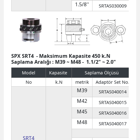
SPX SRT4
- Maksimum Kapasite 450 k.N
Saplama Aralığı : M39 ~ M48 - 1.1/2" ~ 2.0"
Model
Kapasite
Saplama Ölçüsü
No
k.N
metrik
Adaptör Set No.
M39
SRTAS040014
M42
SRTAS040015
M45
SRTAS040016
M48
SRTAS040017
SRT4
in
Adaptör No.
1000
SRTAS040001
1.1/2''
SRTAS040004
1.5/8''
SRTAS040006
2
1.3/4''
SRTAS040008
1.7/8''
SRTAS040010
2