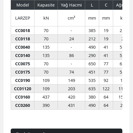
Model
Kapasite
Yağ Hacmi
L
C
Ağırlık
LARZEP
kN
cm³
mm
mm
kg
CC0018
70
-
385
19
2,8
CC0118
70
24
212
19
2
CC0040
135
-
490
41
5,6
CC0140
135
86
290
41
5,3
CC0075
70
-
650
77
6,6
CC0175
70
74
451
77
5,5
CC0190
109
149
535
92
10
CC01120
109
203
635
122
11,7
CC0160
437
420
380
64
15,8
CC0260
390
431
490
64
28