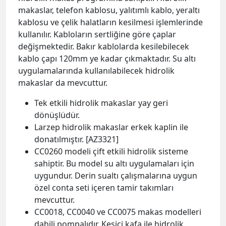
makaslar, telefon kablosu, yalıtımlı kablo, yeraltı
kablosu ve çelik halatların kesilmesi işlemlerinde
kullanılır. Kabloların sertliğine göre çaplar
değişmektedir. Bakır kablolarda kesilebilecek
kablo çapı 120mm ye kadar çıkmaktadır. Su altı
uygulamalarında kullanılabilecek hidrolik
makaslar da mevcuttur.
Tek etkili hidrolik makaslar yay geri
dönüşlüdür.
Larzep hidrolik makaslar erkek kaplin ile
donatılmıştır. [AZ3321]
CC0260 modeli çift etkili hidrolik sisteme
sahiptir. Bu model su altı uygulamaları için
uygundur. Derin sualtı çalışmalarına uygun
özel conta seti içeren tamir takımları
mevcuttur.
CC0018, CC0040 ve CC0075 makas modelleri
dahili pompalıdır. Kesici kafa ile hidrolik