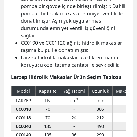
pompa bir gövde içinde birleştirilmiştir. Dahili
pompalı hidrolik makaslar emniyet ventili ile
donatılmıştır. Aşırı yük uygulanması
durumunda emniyet ventili iş güvenliğini
sağlar.
CC0190 ve CC01120 ağır iş hidrolik makaslar
taşıma kulpu ile donatılmıştır.
Larzep hidrolik makaslar plastikten mamül
koruyucu özel taşıma çantası ile sevk edilir.
Larzep Hidrolik Makaslar Ürün Seçim Tablosu
Model
Kapasite
Yağ Hacmi
Uzunluk
Maksimum
LARZEP
kN
cm³
mm
ø
CC0018
70
-
385
CC0118
70
24
212
CC0040
135
-
490
CC0140
135
86
290