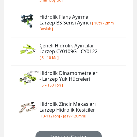
5mm Boşluk ]
Hidrolik Flanş Ayırma
Larzep BS Serisi Ayırıcı
[ 10tn - 2mm
Boşluk ]
Çeneli Hidrolik Ayırıcılar
Larzep CY0109G - CY0122
[ 8 - 10 kN ]
Hidrolik Dinamometreler
- Larzep Yük Hücreleri
[ 5 – 150 Ton ]
Hidrolik Zincir Makasları
Larzep Hidrolik Kesiciler
[13-112Ton] - [ø19-120mm]
Tümünü Göster