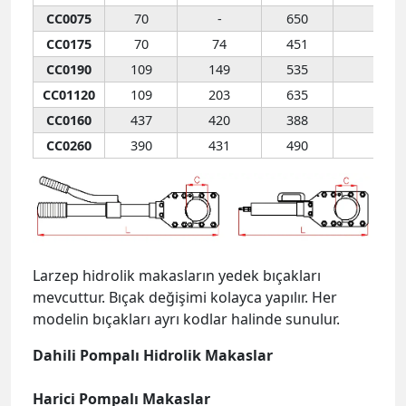
CC0075
70
-
650
CC0175
70
74
451
CC0190
109
149
535
CC01120
109
203
635
CC0160
437
420
388
CC0260
390
431
490
Larzep hidrolik makasların yedek bıçakları
mevcuttur. Bıçak değişimi kolayca yapılır. Her
modelin bıçakları ayrı kodlar halinde sunulur.
Dahili Pompalı Hidrolik Makaslar
Harici Pompalı Makaslar