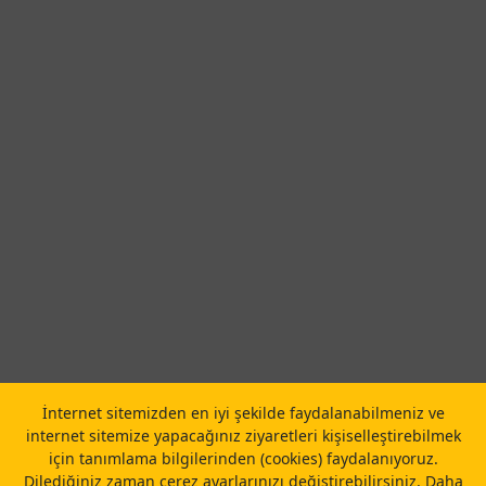
İnternet sitemizden en iyi şekilde faydalanabilmeniz ve
internet sitemize yapacağınız ziyaretleri kişiselleştirebilmek
için tanımlama bilgilerinden (cookies) faydalanıyoruz.
Dilediğiniz zaman çerez ayarlarınızı değiştirebilirsiniz.
Daha