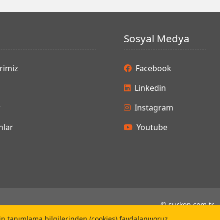
Sosyal Medya
rimiz
Facebook
Linkedin
r
Instagram
lar
Youtube
©
surkon.com.tr
çin tanımlama bilgilerinden (cookies) faydalanıyoruz.