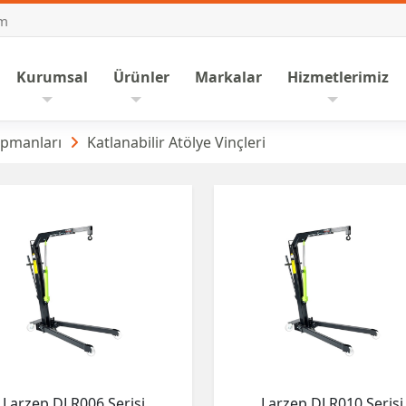
om
nasayfa
Kurumsal
Ürünler
Markalar
Hizmetlerimiz
 Vinçleri
ipmanları
Katlanabilir Atölye Vinçleri
Larzep DLR006 Serisi
Larzep DLR010 Serisi