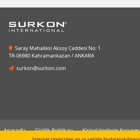
Saray Mahallesi Aksoy Caddesi No: 1
TR-06980 Kahramankazan / ANKARA
surkon@surkon.com
Anasayfa
Gizlilik Politikası
Kişisel Verilerin Korunm
İnternet sitemizden en iyi şekilde faydalanabilmeniz