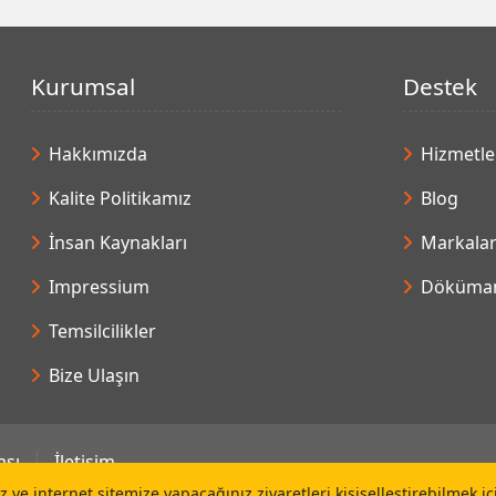
Kurumsal
Destek
Hakkımızda
Hizmetle
Kalite Politikamız
Blog
İnsan Kaynakları
Markala
Impressium
Döküman
Temsilcilikler
Bize Ulaşın
ası
İletişim
 ve internet sitemize yapacağınız ziyaretleri kişiselleştirebilmek i