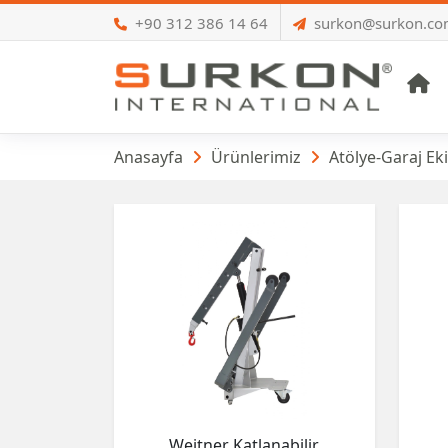
+90 312 386 14 64
surkon@surkon.c
A
Katlanabilir Atölye
Anasayfa
Ürünlerimiz
Atölye-Garaj Ek
Weitner Katlanabilir