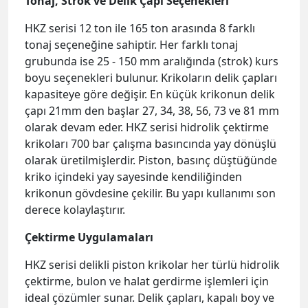
Tonaj, Strok ve Delik Çapı Seçenekleri
HKZ serisi 12 ton ile 165 ton arasında 8 farklı
tonaj seçeneğine sahiptir. Her farklı tonaj
grubunda ise 25 - 150 mm aralığında (strok) kurs
boyu seçenekleri bulunur. Krikoların delik çapları
kapasiteye göre değişir. En küçük krikonun delik
çapı 21mm den başlar 27, 34, 38, 56, 73 ve 81 mm
olarak devam eder. HKZ serisi hidrolik çektirme
krikoları 700 bar çalışma basıncında yay dönüşlü
olarak üretilmişlerdir. Piston, basınç düştüğünde
kriko içindeki yay sayesinde kendiliğinden
krikonun gövdesine çekilir. Bu yapı kullanımı son
derece kolaylaştırır.
Çektirme Uygulamaları
HKZ serisi delikli piston krikolar her türlü hidrolik
çektirme, bulon ve halat gerdirme işlemleri için
ideal çözümler sunar. Delik çapları, kapalı boy ve