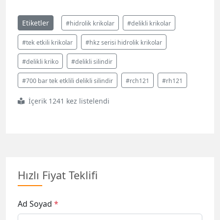
Etiketler
#hidrolik krikolar
#delikli krikolar
#tek etkili krikolar
#hkz serisi hidrolik krikolar
#delikli kriko
#delikli silindir
#700 bar tek etklili delikli silindir
#rch121
#rh121
İçerik 1241 kez listelendi
Hızlı Fiyat Teklifi
Ad Soyad
*