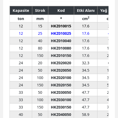
Kapasite
Strok
Kod
Etki Alanı
Yağ Hacm
2
3
ton
mm
*
cm
cm
12
15
HKZ010015
17.6
25
12
25
HKZ010025
17.6
44
12
40
HKZ010040
17.6
71
12
80
HKZ010080
17.6
141
12
150
HKZ010150
17.6
270
24
20
HKZ020020
32.3
65
24
50
HKZ020050
34.5
173
24
100
HKZ020100
34.5
346
24
150
HKZ020150
34.5
518
33
50
HKZ030050
47.7
239
33
100
HKZ030100
47.7
477
33
150
HKZ030150
47.7
716
40
50
HKZ040050
58.9
257