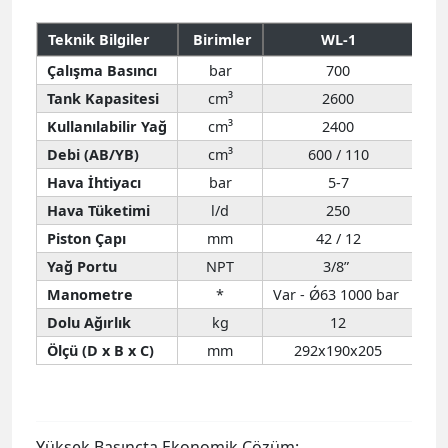
Teknik Bilgiler
Birimler
WL-1
Çalışma Basıncı
bar
700
Tank Kapasitesi
cm³
2600
Kullanılabilir Yağ
cm³
2400
Debi (AB/YB)
cm³
600 / 110
Hava İhtiyacı
bar
5-7
Hava Tüketimi
l/d
250
Piston Çapı
mm
42 / 12
Yağ Portu
NPT
3/8”
Manometre
*
Var - Ǿ63 1000 bar
Var
Dolu Ağırlık
kg
12
Ölçü (D x B x C)
mm
292x190x205
Yüksek Basınçta Ekonomik Çözüm: