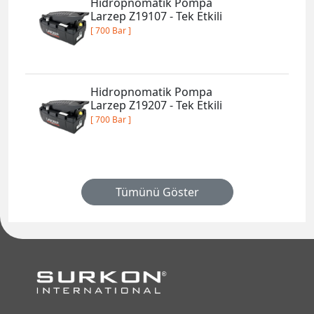
Hidropnomatik Pompa
Larzep Z19107 - Tek Etkili
[ 700 Bar ]
Hidropnomatik Pompa
Larzep Z19207 - Tek Etkili
[ 700 Bar ]
Tümünü Göster