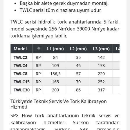
Başka bir alete gerek duymadan montaj.
TWLC serisi tüm cihazlara uyumludur.
TWLC serisi hidrolik tork anahtarlarında 5 farklı
model sayesinde 256 Nm'den 39000 Nm'ye kadar
torklama işlemi yapılabilir.
Model
#
L1 (mm)
L2 (mm)
L3 (mm)
L4 (m
TWLC2
RP
84
35
142
13
TWLC4
RP
109
46
178
19
TWLC8
RP
136,5
57
220
26
TWLC15
RP
165
70
252
45
TWLC30
RP
200
86
317
44
Türkiye’de Teknik Servis Ve Tork Kalibrasyon
Hizmeti
SPX Flow tork anahtarlarının teknik servis ve
kalibrasyon hizmetleri Surkon tarafından
sağlanmaktadır. Surkon SPX firmasının