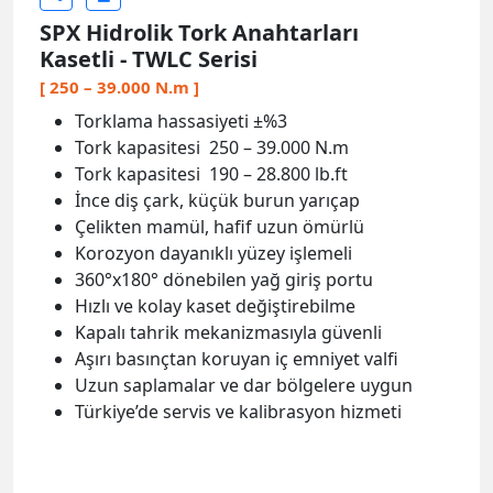
SPX Hidrolik Tork Anahtarları
Kasetli - TWLC Serisi
[ 250 – 39.000 N.m ]
Torklama hassasiyeti ±%3
Tork kapasitesi 250 – 39.000 N.m
Tork kapasitesi 190 – 28.800 lb.ft
İnce diş çark, küçük burun yarıçap
Çelikten mamül, hafif uzun ömürlü
Korozyon dayanıklı yüzey işlemeli
360°x180° dönebilen yağ giriş portu
Hızlı ve kolay kaset değiştirebilme
Kapalı tahrik mekanizmasıyla güvenli
Aşırı basınçtan koruyan iç emniyet valfi
Uzun saplamalar ve dar bölgelere uygun
Türkiye’de servis ve kalibrasyon hizmeti