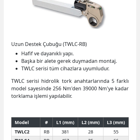
Uzun Destek Çubuğu (TWLC-RB)
Hafif ve dayanıklı yapı.
Başka bir alete gerek duymadan montaj.
TWLC serisi tüm cihazlara uyumludur.
TWLC serisi hidrolik tork anahtarlarında 5 farklı
model sayesinde 256 Nm'den 39000 Nm'ye kadar
torklama işlemi yapılabilir.
Model
#
L1 (mm)
L2 (mm)
L3 (mm)
TWLC2
RB
381
28
55