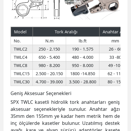
Model
Tork Aralığı
Anahtar Ağzı
No.
N.m
lb.ft
mm
TWLC2
250 - 2.150
190 - 1.575
26 - 60
TWLC4
650 - 5.400
480 - 4.000
33 -80
TWLC8
980 - 8.200
950 - 8.000
49 -100
TWLC15
2.500 - 20.150
1800 -14.850
62 - 116
TWLC30
4.700 - 39.000
3.500 - 28.800
80 - 155
Geniş Aksesuar Seçenekleri
SPX TWLC kasetli hidrolik tork anahtarları geniş
aksesuar seçenekleriyle sunulur. Anahtar ağzı
35mm den 155mm ye kadar hem metrik hem de
inç ölçülerde kasetler bulunur. Uzatılmış destek
ayağı, kare ve alyan sürücü adaptörler, kasete