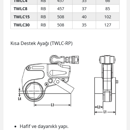
TWLC4
RB
457
35
66
TWLC8
RB
457
37
85
TWLC15
RB
508
40
102
TWLC30
RB
508
35
127
Kısa Destek Ayağı (TWLC-RP)
Hafif ve dayanıklı yapı.