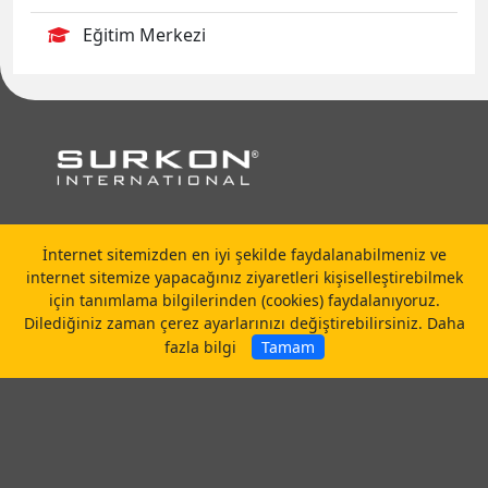
Eğitim Merkezi
Saray Mahallesi Aksoy Caddesi No: 1
İnternet sitemizden en iyi şekilde faydalanabilmeniz ve
TR-06980 Kahramankazan / ANKARA
internet sitemize yapacağınız ziyaretleri kişiselleştirebilmek
için tanımlama bilgilerinden (cookies) faydalanıyoruz.
surkon@surkon.com
Dilediğiniz zaman çerez ayarlarınızı değiştirebilirsiniz.
Daha
fazla bilgi
Tamam
Kurumsal
Hakkımızda