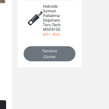
Hidrolik
Somun
Patlatma
Ekipmanı
Torc-Tech
MSP4150
[M27 - M33]
Tümünü
Göster