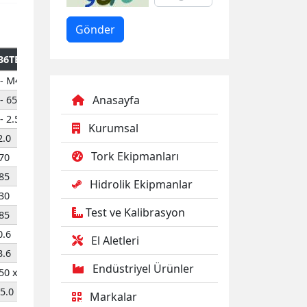
36TE
- M42
Anasayfa
- 65.0
- 2.56"
Kurumsal
2.0
Tork Ekipmanları
70
85
Hidrolik Ekipmanlar
30
Test ve Kalibrasyon
85
0.6
El Aletleri
3.6
Endüstriyel Ürünler
50 x 180
5.0
Markalar