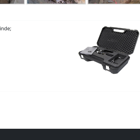
inde;
ı