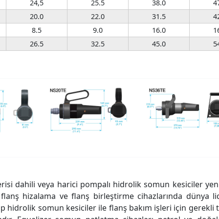
24,5
25.5
38.0
4
20.0
22.0
31.5
4
8.5
9.0
16.0
1
26.5
32.5
45.0
5
i
isi dahili veya harici pompalı hidrolik somun kesiciler yen
, flanş hizalama ve flanş birleştirme cihazlarında dünya li
tip hidrolik somun kesiciler ile flanş bakım işleri için gerekli