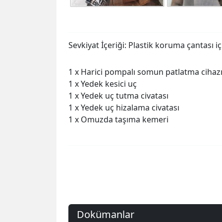
Sevkiyat İçeriği: Plastik koruma çantası iç
1 x Harici pompalı somun patlatma cihaz
1 x Yedek kesici uç
1 x Yedek uç tutma civatası
1 x Yedek uç hizalama civatası
1 x Omuzda taşıma kemeri
Dokümanlar