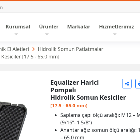
om
nasayfa
Kurumsal
Ürünler
Markalar
Hizmetlerimiz
atlatmalar
ik El Aletleri
Hidrolik Somun Patlatmalar
Kesiciler [17.5 - 65.0 mm]
Equalizer Harici
Pompalı
Hidrolik Somun Kesiciler
[17.5 - 65.0 mm]
Saplama çapı ölçü aralığı: M12 – 
(9/16’’- 1 5/8’’)
Anahtar ağız somun ölçü aralığı: 
– 65.0 mm