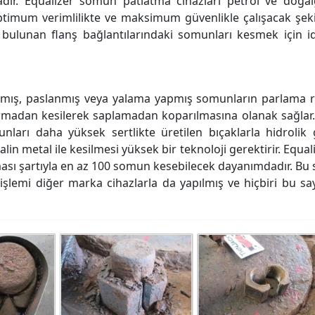
ır. Equalizer somun patlatma cihazları petrol ve doğa
ptimum verimlilikte ve maksimum güvenlikle çalışacak şek
ki bulunan flanş bağlantılarındaki somunları kesmek için i
namış, paslanmış veya yalama yapmış somunların parlama r
armadan kesilerek saplamadan koparılmasına olanak sağlar
unları daha yüksek sertlikte üretilen bıçaklarla hidrolik
lin metal ile kesilmesi yüksek bir teknoloji gerektirir. Equal
ması şartıyla en az 100 somun kesebilecek dayanımdadır. Bu 
st işlemi diğer marka cihazlarla da yapılmış ve hiçbiri bu sa