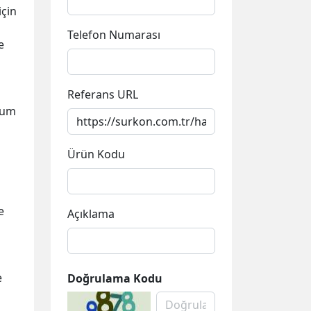
için
Telefon Numarası
e
Referans URL
mum
Ürün Kodu
e
Açıklama
e
Doğrulama Kodu