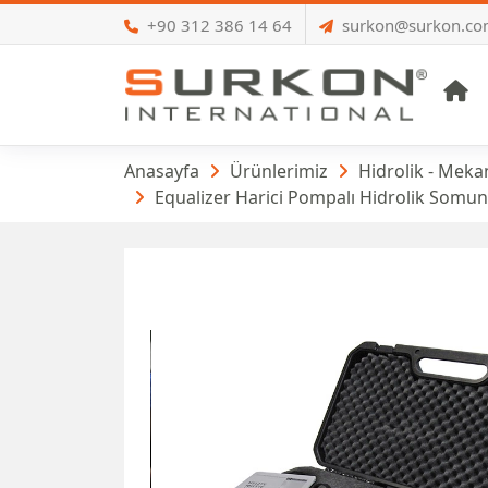
+90 312 386 14 64
surkon@surkon.c
A
Hidrolik Somun P
Anasayfa
Ürünlerimiz
Hidrolik - Mekan
Equalizer Harici Pompalı Hidrolik Somun 