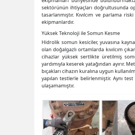
ekipmanları bünyesinde bulundurmaktad
sektörünün ihtiyaçları doğrultusunda o
tasarlanmıştır. Kıvılcım ve parlama ris
ekipmanlardır.
Yüksek Teknoloji ile Somun Kesme
Hidrolik somun kesiciler, yuvasına kay
olan doğalgazlı ortamlarda kıvılcım çık
cihazlar yüksek sertlikte üretilmiş som
yardımıyla keserek yatağından ayırır. Meta
bıçakları cihazın kuralına uygun kullanıl
yapılan testlerle belirlenmiştir. Aynı te
ulaşamamıştır.