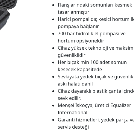
Flanşlarındaki somunları kesmek 
tasarlanmıştır
Harici pompalıdır, kesici hortum il
pompaya bağlanır
700 bar hidrolik el pompası ve
hortum opsiyoneldir
Cihaz yüksek teknoloji ve maksi
güvenliklidir
Her bıçak min 100 adet somun
kesecek kapasitede
Sevkiyata yedek bıçak ve güvenlik
askı halatı dahil
Cihaz dayanıklı plastik çanta içind
sevk edilir.
Menşei İskoçya, üretici Equalizer
International
Garanti hizmetleri, yedek parça v
servis desteği