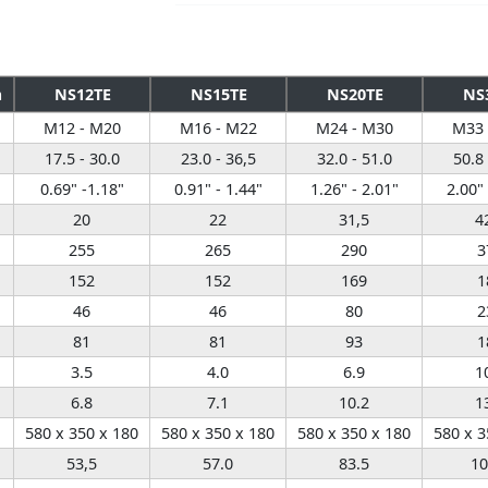
m
NS12TE
NS15TE
NS20TE
NS
M12 - M20
M16 - M22
M24 - M30
M33 
17.5 - 30.0
23.0 - 36,5
32.0 - 51.0
50.8 
0.69" -1.18"
0.91" - 1.44"
1.26" - 2.01"
2.00" 
20
22
31,5
4
255
265
290
3
152
152
169
1
46
46
80
2
81
81
93
1
3.5
4.0
6.9
1
6.8
7.1
10.2
1
580 x 350 x 180
580 x 350 x 180
580 x 350 x 180
580 x 3
53,5
57.0
83.5
10