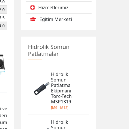
7.0
Hizmetlerimiz
2.0
6.5
Eğitim Merkezi
4.0
Hidrolik Somun
Patlatmalar
Hidrolik
Somun
Patlatma
Ekipmanı
Torc-Tech
MSP1319
[M6 - M12]
i ve
deri
Hidrolik
 tüm
Somun