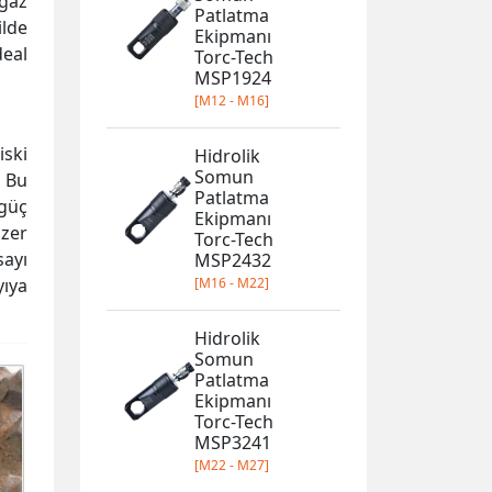
lgaz
Patlatma
ilde
Ekipmanı
deal
Torc-Tech
MSP1924
[M12 - M16]
iski
Hidrolik
Somun
. Bu
Patlatma
 güç
Ekipmanı
izer
Torc-Tech
sayı
MSP2432
[M16 - M22]
yıya
Hidrolik
Somun
Patlatma
Ekipmanı
Torc-Tech
MSP3241
[M22 - M27]