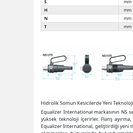
S
mm
H
mm
N
mm
T
mm
Hidrolik Somun Kesicilerde Yeni Teknoloj
Equalizer International markasının NS ser
yüksek teknoloji içerirler. Flanş ayırma
Equalizer International, geliştirdiği yeni 