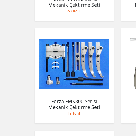
Mekanik Çektirme Seti
[2-3 Kollu]
Forza FMK800 Serisi
Mekanik Çektirme Seti
[8 Ton]