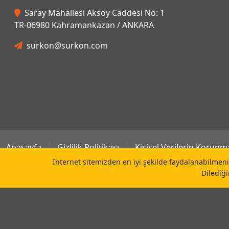
Saray Mahallesi Aksoy Caddesi No: 1
TR-06980 Kahramankazan / ANKARA
surkon@surkon.com
Anasayfa
Gizlilik Politikası
Kişisel Verilerin Korunm
İnternet sitemizden en iyi şekilde faydalanabilmeniz
Dilediği