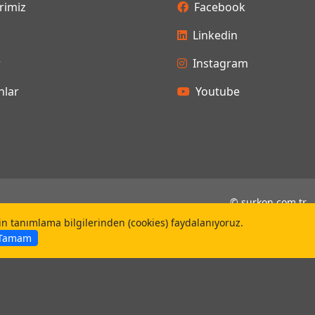
rimiz
Facebook
Linkedin
r
Instagram
lar
Youtube
©
surkon.com.tr
çin tanımlama bilgilerinden (cookies) faydalanıyoruz.
Tamam