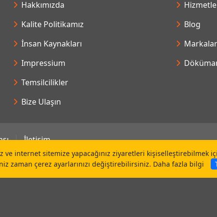
Hakkımızda
Hizmetle
Kalite Politikamız
Blog
İnsan Kaynakları
Markala
Impressium
Döküman
Temsilcilikler
Bize Ulaşın
ası
İletişim
 ve internet sitemize yapacağınız ziyaretleri kişiselleştirebilmek i
niz zaman çerez ayarlarınızı değiştirebilirsiniz.
Daha fazla bilgi