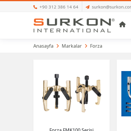
+90 312 386 14 64
surkon@surkon.c
A
Forza
Anasayfa
Markalar
Forza
Forza FMK100 Serisi