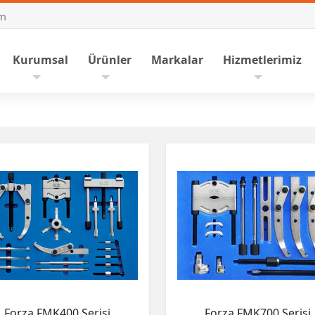
om
nasayfa
Kurumsal
Ürünler
Markalar
Hizmetlerimiz
Forza FMK400 Serisi
Forza FMK700 Serisi