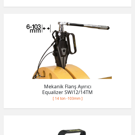
Mekanik Flanş Ayırıcı
Equalizer SWi12/14TM
[ 14 ton -103mm ]