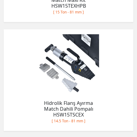
Match Maxi Kit
HSW15TEXHPB
[ 15 Ton - 81 mm ]
Hidrolik Flanş Ayırma
Match Dahili Pompalı
HSW15TSCEX
[ 14.5 Ton - 81 mm ]