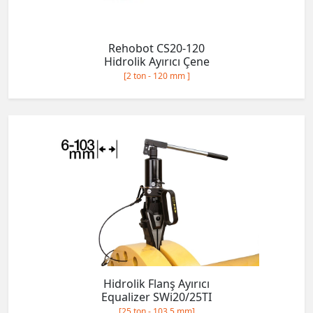
Rehobot CS20-120
Hidrolik Ayırıcı Çene
[2 ton - 120 mm ]
Hidrolik Flanş Ayırıcı
Equalizer SWi20/25TI
[25 ton - 103.5 mm]