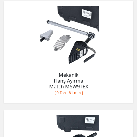
Mekanik
Flanş Ayırma
Match MSW9TEX
[ 9 Ton - 81 mm ]