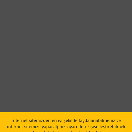
İnternet sitemizden en iyi şekilde faydalanabilmeniz ve
internet sitemize yapacağınız ziyaretleri kişiselleştirebilmek