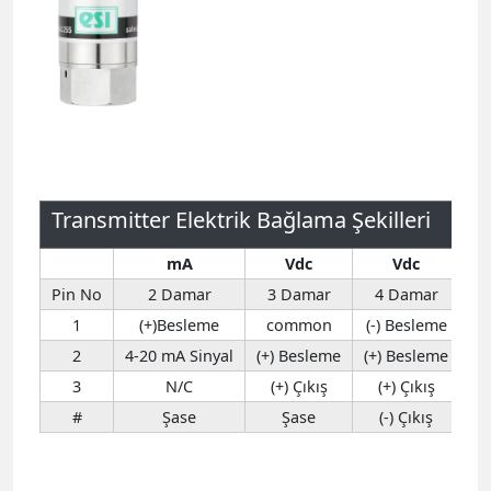
Transmitter Elektrik Bağlama Şekilleri
mA
Vdc
Vdc
Pin No
2 Damar
3 Damar
4 Damar
1
(+)Besleme
common
(-) Besleme
2
4-20 mA Sinyal
(+) Besleme
(+) Besleme
3
N/C
(+) Çıkış
(+) Çıkış
#
Şase
Şase
(-) Çıkış