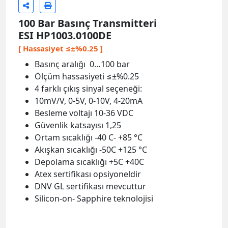
100 Bar Basınç Transmitteri
ESI HP1003.0100DE
[ Hassasiyet ≤±%0.25 ]
Basınç aralığı 0…100 bar
Ölçüm hassasiyeti ≤±%0.25
4 farklı çıkış sinyal seçeneği:
10mV/V, 0-5V, 0-10V, 4-20mA
Besleme voltajı 10-36 VDC
Güvenlik katsayısı 1,25
Ortam sıcaklığı -40 C- +85 °C
Akışkan sıcaklığı -50C +125 °C
Depolama sıcaklığı +5C +40C
Atex sertifikası opsiyoneldir
DNV GL sertifikası mevcuttur
Silicon-on- Sapphire teknolojisi