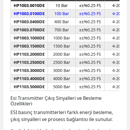
HP1003.0010DE
10 Bar
≤±%0.25 FS
4-20mA
HP1003.0100DE
100 Bar
≤±%0.25 FS
4-20mA
HP1003.0400DE
400 Bar
≤±%0.25 FS
4-20mA
HP1003.0700DE
700 Bar
≤±%0.25 FS
4-20mA
HP1003.1000DE
1000 Bar
≤±%0.25 FS
4-20mA
HP1003.1500DE
1500 Bar
≤±%0.25 FS
4-20mA
HP1103.2000DE
2000 Bar
≤±%0.25 FS
4-20mA
HP1103.2500DE
2500 Bar
≤±%0.25 FS
4-20mA
HP1103.3000DE
3000 Bar
≤±%0.25 FS
4-20mA
HP1103.4000DE
4000 Bar
≤±%0.25 FS
4-20mA
HP1103.5000DE
5000 Bar
≤±%0.25 FS
4-20mA
Esi Transmitter Çıkış Sinyalleri ve Besleme
Özellikleri
ESI basınç transmitterleri farklı enerji besleme,
çıkış sinyalleri ve prosess bağlantısı ile sunulur.