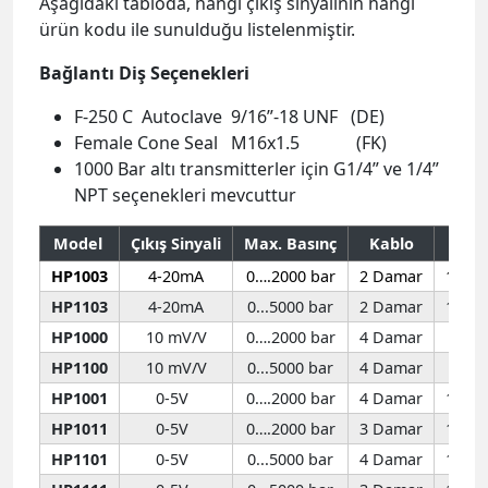
Aşağıdaki tabloda, hangi çıkış sinyalinin hangi
ürün kodu ile sunulduğu listelenmiştir.
Bağlantı Diş Seçenekleri
F-250 C Autoclave 9/16”-18 UNF (DE)
Female Cone Seal M16x1.5 (FK)
1000 Bar altı transmitterler için G1/4” ve 1/4”
NPT seçenekleri mevcuttur
Model
Çıkış Sinyali
Max. Basınç
Kablo
Bes
HP1003
4-20mA
0….2000 bar
2 Damar
10 -3
HP1103
4-20mA
0...5000 bar
2 Damar
10 -3
HP1000
10 mV/V
0….2000 bar
4 Damar
10 
HP1100
10 mV/V
0...5000 bar
4 Damar
10 
HP1001
0-5V
0….2000 bar
4 Damar
13 -3
HP1011
0-5V
0….2000 bar
3 Damar
13 -3
HP1101
0-5V
0...5000 bar
4 Damar
13 -3