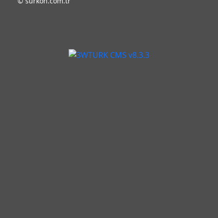
©
surkon.com.tr