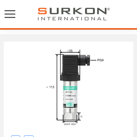
Basınç Ölçer - USB Transmitter
Basınç ve Hararet Ölçümü