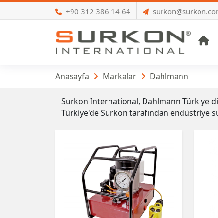
+90 312 386 14 64
surkon@surkon.c
A
Dahlmann
Anasayfa
Markalar
Dahlmann
Surkon International, Dahlmann Türkiye dis
Türkiye'de Surkon tarafından endüstriye s