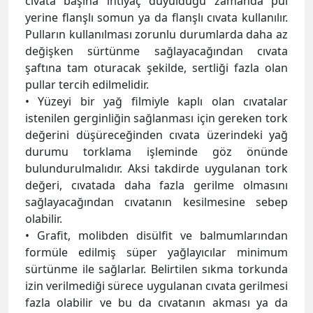
cıvata başına ihtiyaç duyulduğu zamanda pul
yerine flanşlı somun ya da flanşlı cıvata kullanılır.
Pulların kullanılması zorunlu durumlarda daha az
değişken sürtünme sağlayacağından cıvata
şaftına tam oturacak şekilde, sertliği fazla olan
pullar tercih edilmelidir.
• Yüzeyi bir yağ filmiyle kaplı olan cıvatalar
istenilen gerginliğin sağlanması için gereken tork
değerini düşüreceğinden cıvata üzerindeki yağ
durumu torklama işleminde göz önünde
bulundurulmalıdır. Aksi takdirde uygulanan tork
değeri, cıvatada daha fazla gerilme olmasını
sağlayacağından cıvatanın kesilmesine sebep
olabilir.
• Grafit, molibden disülfit ve balmumlarından
formüle edilmiş süper yağlayıcılar minimum
sürtünme ile sağlarlar. Belirtilen sıkma torkunda
izin verilmediği sürece uygulanan cıvata gerilmesi
fazla olabilir ve bu da cıvatanın akması ya da