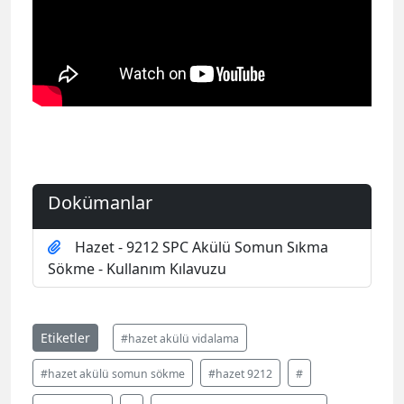
Dokümanlar
Hazet - 9212 SPC Akülü Somun Sıkma
Sökme - Kullanım Kılavuzu
Etiketler
#hazet akülü vidalama
#hazet akülü somun sökme
#hazet 9212
#