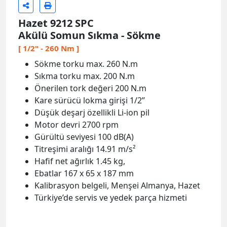
Hazet 9212 SPC
Akülü Somun Sıkma - Sökme
[ 1/2" - 260 Nm ]
Sökme torku max. 260 N.m
Sıkma torku max. 200 N.m
Önerilen tork değeri 200 N.m
Kare sürücü lokma girişi 1/2’’
Düşük deşarj özellikli Li-ion pil
Motor devri 2700 rpm
Gürültü seviyesi 100 dB(A)
Titreşimi aralığı 14.91 m/s²
Hafif net ağırlık 1.45 kg,
Ebatlar 167 x 65 x 187 mm
Kalibrasyon belgeli, Menşei Almanya, Hazet
Türkiye’de servis ve yedek parça hizmeti