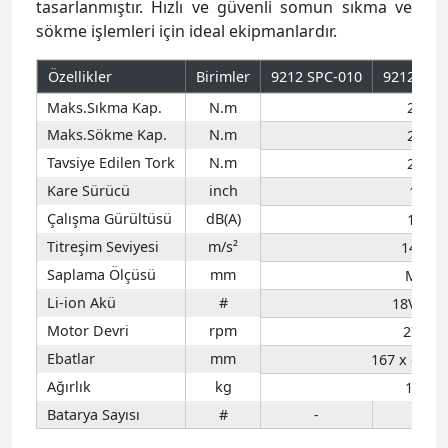
tasarlanmıştır. Hızlı ve güvenli somun sıkma ve
sökme işlemleri için ideal ekipmanlardır.
Özellikler
Birimler
9212 SPC-010
9212 SPC
Maks.Sıkma Kap.
N.m
200
Maks.Sökme Kap.
N.m
260
Tavsiye Edilen Tork
N.m
200
Kare Sürücü
inch
1/2
Çalışma Gürültüsü
dB(A)
100
Titreşim Seviyesi
m/s²
14.91
Saplama Ölçüsü
mm
M16
Li-ion Akü
#
18V 5Ah
Motor Devri
rpm
2700
Ebatlar
mm
167 x 65 x 
Ağırlık
kg
1.45
Batarya Sayısı
#
-
1