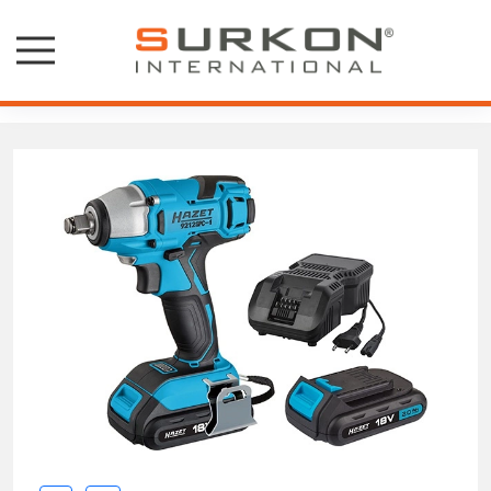
Hazet Akülü Somun Sökme