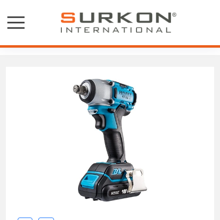
Hazet Akülü Somun Sökme