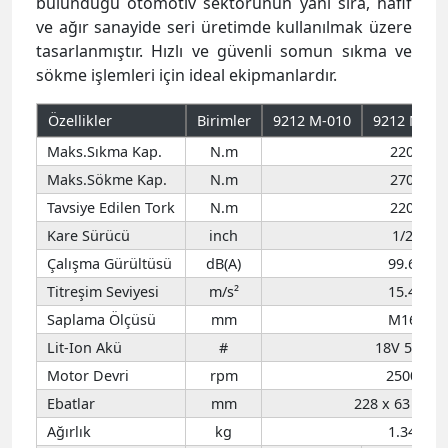
bulunduğu otomotiv sektörünün yanı sıra, hafif
ve ağır sanayide seri üretimde kullanılmak üzere
tasarlanmıştır. Hızlı ve güvenli somun sıkma ve
sökme işlemleri için ideal ekipmanlardır.
Özellikler
Birimler
9212 M-010
9212 M-1
Maks.Sıkma Kap.
N.m
220
Maks.Sökme Kap.
N.m
270
Tavsiye Edilen Tork
N.m
220
Kare Sürücü
inch
1/2
Çalışma Gürültüsü
dB(A)
99.6
Titreşim Seviyesi
m/s²
15.4
Saplama Ölçüsü
mm
M16
Lit-Ion Akü
#
18V 5Ah
Motor Devri
rpm
2500
Ebatlar
mm
228 x 63 x 13
Ağırlık
kg
1.34