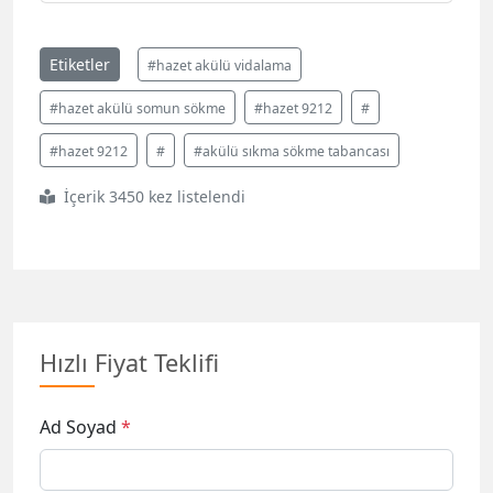
Etiketler
#hazet akülü vidalama
#hazet akülü somun sökme
#hazet 9212
#
#hazet 9212
#
#akülü sıkma sökme tabancası
İçerik 3450 kez listelendi
Hızlı Fiyat Teklifi
Ad Soyad
*