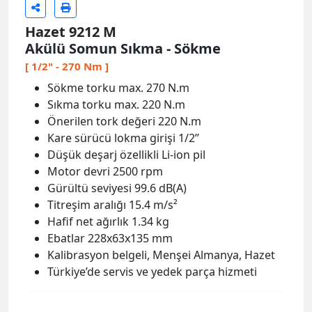
Hazet 9212 M
Akülü Somun Sıkma - Sökme
[ 1/2" - 270 Nm ]
Sökme torku max. 270 N.m
Sıkma torku max. 220 N.m
Önerilen tork değeri 220 N.m
Kare sürücü lokma girişi 1/2’’
Düşük deşarj özellikli Li-ion pil
Motor devri 2500 rpm
Gürültü seviyesi 99.6 dB(A)
Titreşim aralığı 15.4 m/s²
Hafif net ağırlık 1.34 kg
Ebatlar 228x63x135 mm
Kalibrasyon belgeli, Menşei Almanya, Hazet
Türkiye’de servis ve yedek parça hizmeti