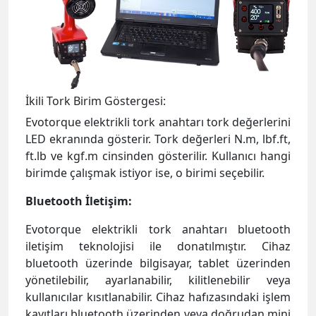
İkili Tork Birim Göstergesi:
Evotorque elektrikli tork anahtarı tork değerlerini
LED ekranında gösterir. Tork değerleri N.m, lbf.ft,
ft.lb ve kgf.m cinsinden gösterilir. Kullanıcı hangi
birimde çalışmak istiyor ise, o birimi seçebilir.
Bluetooth İletişim:
Evotorque elektrikli tork anahtarı bluetooth
iletişim teknolojisi ile donatılmıştır. Cihaz
blu
etooth üzerinde bilgisayar, tablet üzerinden
yönetilebilir, ayarlanabilir, kilitlenebilir veya
kullanıcılar kısıtlanabilir. Cihaz hafızasındaki işlem
kayıtları bluetooth üzerinden veya doğrudan mini
USB portundan bilgisayara aktarılabilir. Evolog
tork değerlendirme yazılımı ücretsiz olarak
sunulur. Bu yazılım ile tork işlemlerinin gerçek
zamanlı hareket grafiği üretilebilir.
Sessiz ve Düşük Titreşim: