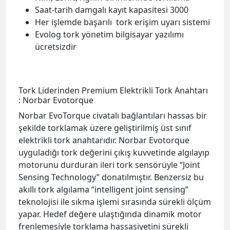
Tork Liderinden Premium Elektrikli Tork Anahtarı
: Norbar Evotorque
Norbar EvoTorque civatalı bağlantıları hassas bir
şekilde torklamak üzere geliştirilmiş üst sınıf
elektrikli tork anahtarıdır. Norbar Evotorque
uyguladığı tork değerini çıkış kuvvetinde algılayıp
motorunu durduran ileri tork sensörüyle “Joint
Sensing Technology” donatılmıştır. Benzersiz bu
akıllı tork algılama “intelligent joint sensing”
teknolojisi ile sıkma işlemi sırasında sürekli ölçüm
yapar. Hedef değere ulaştığında dinamik motor
frenlemesiyle torklama hassasiyetini sürekli
olarak ±%3 seviyesinde tutar.
Parça No.
Model
Tork Aralığı
230V
#
N.m
lbf.ft
180220.B06.RA
ET2-72-1000
100 - 1000
74-740