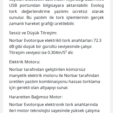
Norbar Evotorque elektrikli tork anahtarları 72.3
dB gibi düşük bir gürültü seviyesinde çalışır.
Titreşim seviyesi ise 0.304m/S² dir.
Elektrik Motoru:
Norbar tarafından geliştirilen kömürsüz
manyetik elektrik motoru ile Norbar tarafından
üretilen yazılım kombinasyonu hassas torklama
için gerekli olan altyapıyı sunar.
Hararetten Bağımsız Motor:
Norbar Evotorque elektronik tork anahtarında
ileri motor teknolojisi sayesinde yüksek çalışma
ısısı oluşmaz. Oluşan ısı da tork değerlerine
olumsuz etki yaratmaz. Hararetden dolayı
torklama işlemi kesintiye uğramaz.
Norbar Elektrikli Tork Anahtarları Uygulama
Videoları