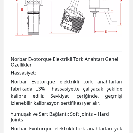
Norbar Evotorque Elektrikli Tork Anahtarı Genel
Özellikler
Hassasiyet:
Norbar Evotorque elektrikli tork anahtarları
fabrikada ±3% hassasiyette çalışacak şekilde
kalibre edilir. Sevkiyat içeriğinde, geçmişi
izlenebilir kalibrasyon sertifikası yer alır.
Yumuşak ve Sert Bağlantı: Soft Joints – Hard
Joints
Norbar Evotorque elektrikli tork anahtarları yük
algılama teknolojisi “ Inteligent Joint Sensing”
sayesinde sert ve yumuşak vida bağlantılarını çok
kısa sürede algılar. Cihaz, öngörülen tork
değerine ulaşıldığında otomatik olarak durur.
Standart elektrikli tork anahtarları yumuşak veya
sert vidalama bağlantısını en az 90° döndükten