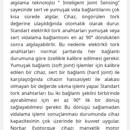
sonra algılayabilirlir. Bu nedenle elektrikli tork
anahtarları normal şartlarda her bağlantı
durumuna göre özellikle kalibre edilmesi gerekir.
Yumuşak bağlantı (soft joint) işlemler için kalibre
edilen bir cihaz, sert bir bağlantı (hard joint) ile
karşılaştığında cihazın hassasiyeti ile alakası
olmayan bir değerde sıkma işlemi yapar. Standart
tork anahtarları bu iki bağlantı şeklini birbirinde
ayırabilmesi için en az 90° lik bir dönüş
sağlayabilmesi gerekir. Bu dönüşü sağlamadan
vidalama işlemi sonuçlanması durumunda cihaz
kapasitesinin çok üzerinde bir kuvvet uygular.
Norbar Evotorque cihazı manyetik motor
teklonojisinin sağladığı avantaj ile çok kısa sürede
torku algılayarak durur. Bu özellik Norbar
Evotorque elektrikli tork anahtarlarının test
(audit) işlemlerinde kullanılmasına olanak sağlar.