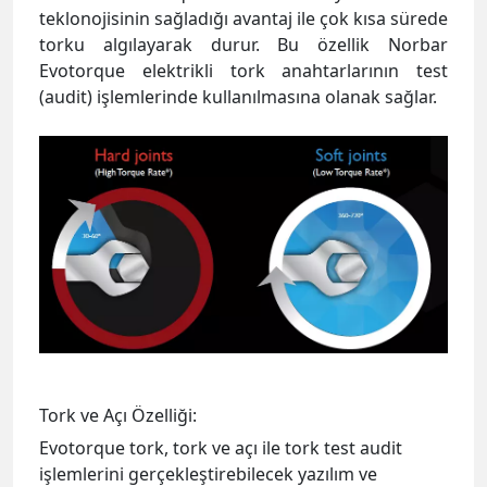
Tork ve Açı Özelliği:
Evotorque tork, tork ve açı ile tork test audit
işlemlerini gerçekleştirebilecek yazılım ve
donanıma sahiptir. Cihaz, yanlızca tork, yanlızca
açı veya tork+açı olarak kullanılabilir. Evotorque
±3% tork kontrolü sağlarken, ±2° açı kontrolü ile
torklama yapar. Her cihazın kalibrasyon
belgesinde her iki değere ilişkin hassasiyet
bilgileri yer alır. Audit modda açılı ölçüm 720° ye