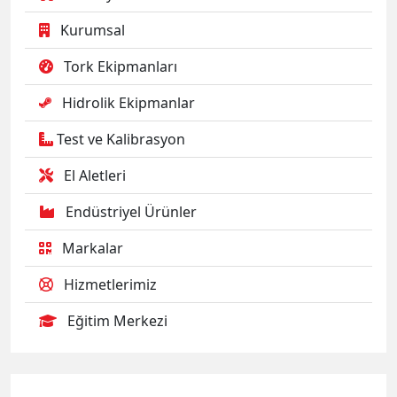
Test ve Kalibrasyon
El Aletleri
Endüstriyel Ürünler
Markalar
Hizmetlerimiz
Eğitim Merkezi
Elektrikli Tork Anahtarları
Norbar Elektrikli Tork Anahtarı
Standart Tip Evotorque ±%3
[ 100 – 7.000 N.m ]