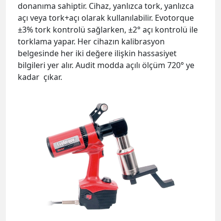
kadar çıkar.
Audit Test Özelliği:
Norbar Evotorque sahip olduğu akıllı tork
algılama “Inteligent Joint Sensing Technology”
teknolojisi sayesinde sıkılmış civataların test
işlemlerinde kullanılabilir. Standart elektrikli tork