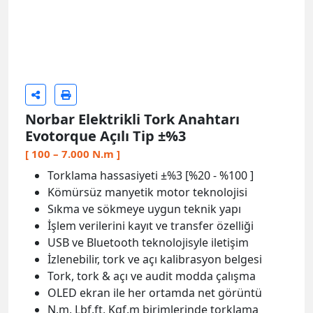
Norbar Elektrikli Tork Anahtarı
Evotorque Açılı Tip ±%3
[ 100 – 7.000 N.m ]
Torklama hassasiyeti ±%3 [%20 - %100 ]
Kömürsüz manyetik motor teknolojisi
Sıkma ve sökmeye uygun teknik yapı
İşlem verilerini kayıt ve transfer özelliği
USB ve Bluetooth teknolojisyle iletişim
İzlenebilir, tork ve açı kalibrasyon belgesi
Tork, tork & açı ve audit modda çalışma
OLED ekran ile her ortamda net görüntü
N.m, Lbf.ft, Kgf.m birimlerinde torklama
Saat-tarih damgalı kayıt kapasitesi 3000
Her işlemde başarılı tork erişim uyarı sistemi
Evolog tork yönetim bilgisayar yazılımı
ücretsizdir