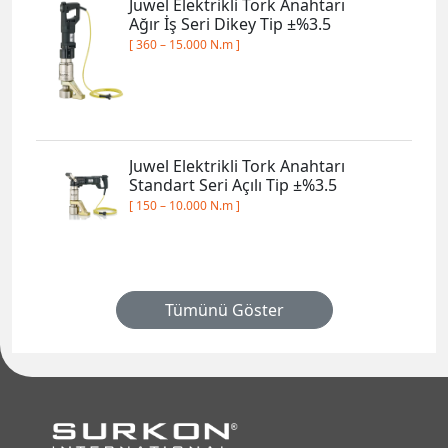
Juwel Elektrikli Tork Anahtarı
Standart Seri Açılı Tip ±%3.5
[ 150 – 10.000 N.m ]
Tümünü Göster
Saray Mahallesi Aksoy Caddesi No: 1
TR-06980 Kahramankazan / ANKARA
surkon@surkon.com