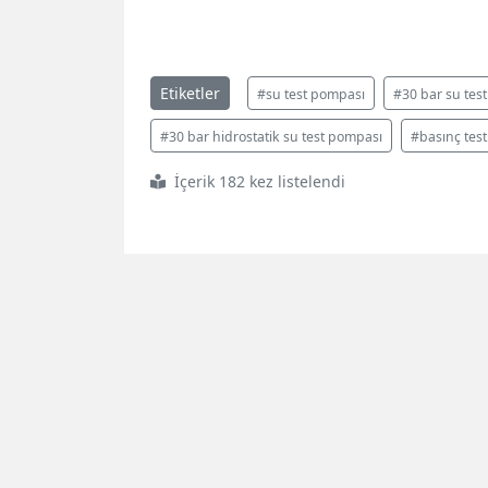
Etiketler
#su test pompası
#30 bar su tes
#30 bar hidrostatik su test pompası
#basınç tes
İçerik 182 kez listelendi