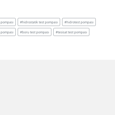
t pompası
#hidrostatik test pompası
#hidrotest pompası
t pompası
#boru test pompası
#tesisat test pompası