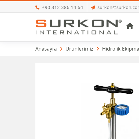
+90 312 386 14 64
surkon@surkon.c
A
Hidrolik Test Pom
Anasayfa
Ürünlerimiz
Hidrolik Ekipma