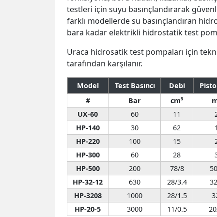
testleri için suyu basınçlandırarak güvenl
farklı modellerde su basınçlandıran hid
bara kadar elektrikli hidrostatik test po
Uraca hidrosatik test pompaları için tekn
tarafından karşılanır.
Model
Test Basıncı
Debi
Pisto
#
Bar
cm³
UX-60
60
11
HP-140
30
62
HP-220
100
15
HP-300
60
28
HP-500
200
78/8
50
HP-32-12
630
28/3.4
32
HP-3208
1000
28/1.5
3
HP-20-5
3000
11/0.5
20