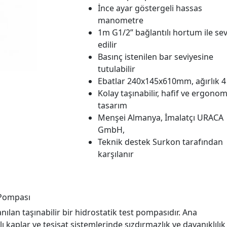
İnce ayar göstergeli hassas
manometre
1m G1/2” bağlantılı hortum ile se
edilir
Basınç istenilen bar seviyesine
tutulabilir
Ebatlar 240x145x610mm, ağırlık 4
Kolay taşınabilir, hafif ve ergonom
tasarım
Menşei Almanya, İmalatçı URACA
GmbH,
Teknik destek Surkon tarafından
karşılanır
 Pompası
lan taşınabilir bir hidrostatik test pompasıdır. Ana
ı kaplar ve tesisat sistemlerinde sızdırmazlık ve dayanıklılık