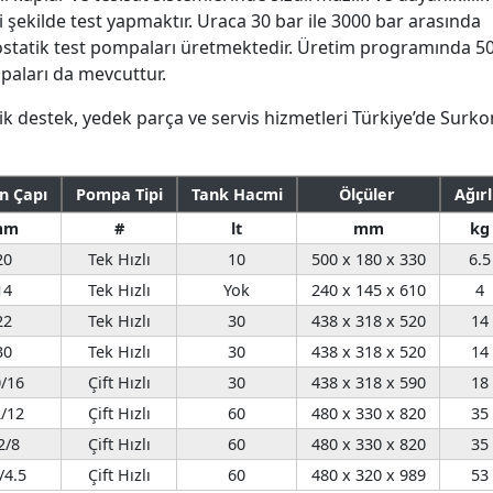
i şekilde test yapmaktır. Uraca 30 bar ile 3000 bar arasında
rostatik test pompaları üretmektedir. Üretim programında 5
mpaları da mevcuttur.
ik destek, yedek parça ve servis hizmetleri Türkiye’de Surko
n Çapı
Pompa Tipi
Tank Hacmi
Ölçüler
Ağırl
mm
#
lt
mm
kg
20
Tek Hızlı
10
500 x 180 x 330
6.5
14
Tek Hızlı
Yok
240 x 145 x 610
4
22
Tek Hızlı
30
438 x 318 x 520
14
30
Tek Hızlı
30
438 x 318 x 520
14
/16
Çift Hızlı
30
438 x 318 x 590
18
/12
Çift Hızlı
60
480 x 330 x 820
35
2/8
Çift Hızlı
60
480 x 330 x 820
35
/4.5
Çift Hızlı
60
480 x 320 x 989
53