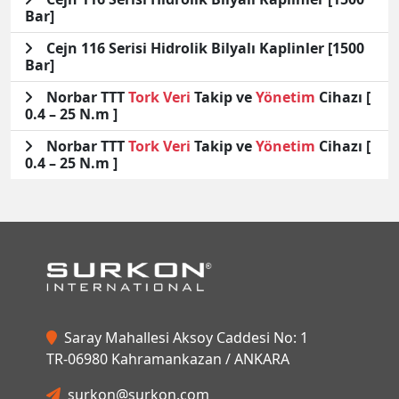
Bar]
Cejn 116 Serisi Hidrolik Bilyalı Kaplinler [1500
Bar]
Norbar TTT
Tork
Veri
Takip ve
Yönetim
Cihazı [
0.4 – 25 N.m ]
Norbar TTT
Tork
Veri
Takip ve
Yönetim
Cihazı [
0.4 – 25 N.m ]
Saray Mahallesi Aksoy Caddesi No: 1
TR-06980 Kahramankazan / ANKARA
surkon@surkon.com